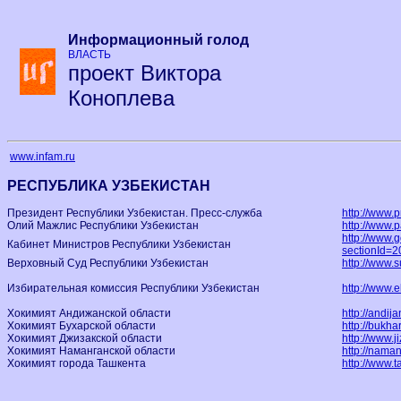
Информационный голод
ВЛАСТЬ
проект Виктора
Коноплева
www.infam.ru
РЕСПУБЛИКА УЗБЕКИСТАН
Президент Республики Узбекистан. Пресс-служба
http://www.p
Олий Мажлис Республики Узбекистан
http://www.p
http://www.g
Кабинет Министров Республики Узбекистан
sectionId=2
Верховный Суд Республики Узбекистан
http://www.s
Избирательная комиссия Республики Узбекистан
http://www.
Хокимият Андижанской области
http://andija
Хокимият Бухарской области
http://bukha
Хокимият Джизакской области
http://www.j
Хокимият Наманганской области
http://nama
Хокимият города Ташкента
http://www.t